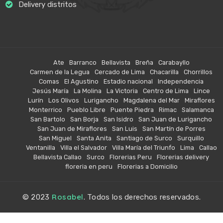
Delivery distritos
Ate
Barranco
Bellavista
Breña
Carabayllo
Carmen de la Legua
Cercado de Lima
Chacarilla
Chorrillos
Comas
El Agustino
Estadio nacional
Independencia
Jesús María
La Molina
La Victoria
Centro de Lima
Lince
Lurín
Los Olivos
Lurigancho
Magdalena del Mar
Miraflores
Monterrico
Pueblo Libre
Puente Piedra
Rimac
Salamanca
San Bartolo
San Borja
San Isidro
San Juan de Lurigancho
San Juan de Miraflores
San Luis
San Martín de Porres
San Miguel
Santa Anita
Santiago de Surco
Surquillo
Ventanilla
Villa el Salvador
Villa María del Triunfo
Lima
Callao
Bellavista Callao
Surco
Florerias Peru
Florerias delivery
floreria en peru
Florerias a Domicilio
Rosabel
© 2023
. Todos los derechos reservados.