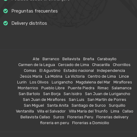
Preguntas frecuentes
Delivery distritos
Ate
Barranco
Bellavista
Breña
Carabayllo
Carmen de la Legua
Cercado de Lima
Chacarilla
Chorrillos
Comas
El Agustino
Estadio nacional
Independencia
Jesús María
La Molina
La Victoria
Centro de Lima
Lince
Lurín
Los Olivos
Lurigancho
Magdalena del Mar
Miraflores
Monterrico
Pueblo Libre
Puente Piedra
Rimac
Salamanca
San Bartolo
San Borja
San Isidro
San Juan de Lurigancho
San Juan de Miraflores
San Luis
San Martín de Porres
San Miguel
Santa Anita
Santiago de Surco
Surquillo
Ventanilla
Villa el Salvador
Villa María del Triunfo
Lima
Callao
Bellavista Callao
Surco
Florerias Peru
Florerias delivery
floreria en peru
Florerias a Domicilio