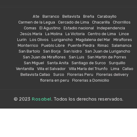
Ate
Barranco
Bellavista
Breña
Carabayllo
Carmen de la Legua
Cercado de Lima
Chacarilla
Chorrillos
Comas
El Agustino
Estadio nacional
Independencia
Jesús María
La Molina
La Victoria
Centro de Lima
Lince
Lurín
Los Olivos
Lurigancho
Magdalena del Mar
Miraflores
Monterrico
Pueblo Libre
Puente Piedra
Rimac
Salamanca
San Bartolo
San Borja
San Isidro
San Juan de Lurigancho
San Juan de Miraflores
San Luis
San Martín de Porres
San Miguel
Santa Anita
Santiago de Surco
Surquillo
Ventanilla
Villa el Salvador
Villa María del Triunfo
Lima
Callao
Bellavista Callao
Surco
Florerias Peru
Florerias delivery
floreria en peru
Florerias a Domicilio
Rosabel
© 2023
. Todos los derechos reservados.