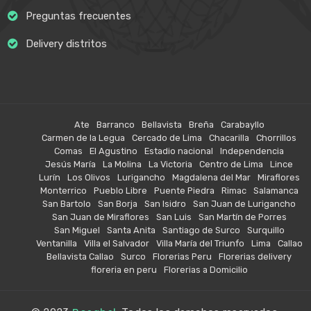
Preguntas frecuentes
Delivery distritos
Ate
Barranco
Bellavista
Breña
Carabayllo
Carmen de la Legua
Cercado de Lima
Chacarilla
Chorrillos
Comas
El Agustino
Estadio nacional
Independencia
Jesús María
La Molina
La Victoria
Centro de Lima
Lince
Lurín
Los Olivos
Lurigancho
Magdalena del Mar
Miraflores
Monterrico
Pueblo Libre
Puente Piedra
Rimac
Salamanca
San Bartolo
San Borja
San Isidro
San Juan de Lurigancho
San Juan de Miraflores
San Luis
San Martín de Porres
San Miguel
Santa Anita
Santiago de Surco
Surquillo
Ventanilla
Villa el Salvador
Villa María del Triunfo
Lima
Callao
Bellavista Callao
Surco
Florerias Peru
Florerias delivery
floreria en peru
Florerias a Domicilio